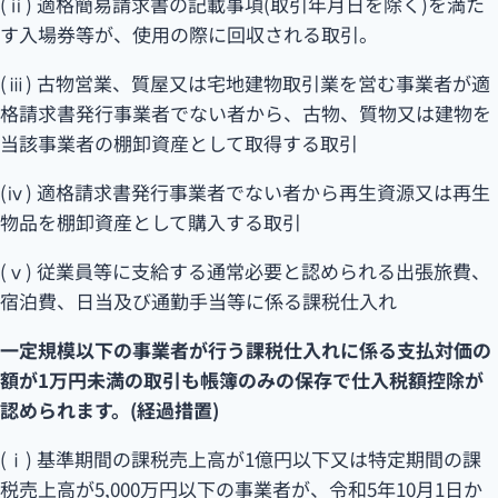
(ⅱ) 適格簡易請求書の記載事項(取引年月日を除く)を満た
す入場券等が、使用の際に回収される取引。
(ⅲ) 古物営業、質屋又は宅地建物取引業を営む事業者が適
格請求書発行事業者でない者から、古物、質物又は建物を
当該事業者の棚卸資産として取得する取引
(ⅳ) 適格請求書発行事業者でない者から再生資源又は再生
物品を棚卸資産として購入する取引
(ⅴ) 従業員等に支給する通常必要と認められる出張旅費、
宿泊費、日当及び通勤手当等に係る課税仕入れ
一定規模以下の事業者が行う課税仕入れに係る支払対価の
額が1万円未満の取引も帳簿のみの保存で仕入税額控除が
認められます。(経過措置)
(ⅰ) 基準期間の課税売上高が1億円以下又は特定期間の課
税売上高が5,000万円以下の事業者が、令和5年10月1日か