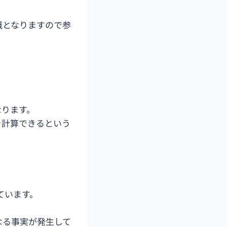
識となりますので参
なります。
を計算できるという
ています。
なる事実が発生して