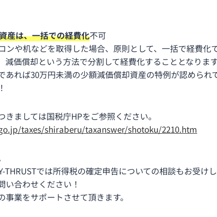
定資産は、一括での経費化
不可
ソコンや机などを取得した場合、原則として、一括で経費化
、減価償却という方法で分割して経費化することとなりま
であれば30万円未満の少額減価償却資産の特例が認められ
！
つきましては国税庁HPをご参照ください。
go.jp/taxes/shiraberu/taxanswer/shotoku/2210.htm
。
TY-THRUSTでは所得税の確定申告についての相談もお受け
問い合わせください！
の事業をサポートさせて頂きます。