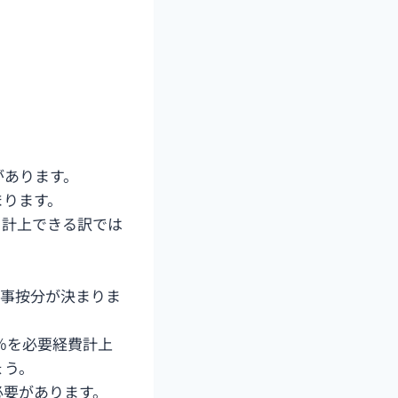
があります。
まります。
て計上できる訳では
家事按分が決まりま
％を必要経費計上
ょう。
必要があります。