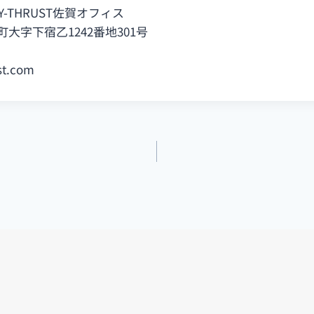
Y-THRUST佐賀オフィス
大字下宿乙1242番地301号
st.com