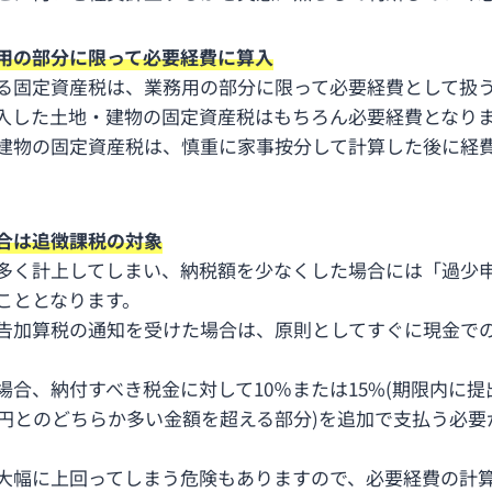
用の部分に限って必要経費に算入
る固定資産税は、業務用の部分に限って必要経費として扱
入した土地・建物の固定資産税はもちろん必要経費となり
建物の固定資産税は、慎重に家事按分して計算した後に経
合は追徴課税の対象
多く計上してしまい、納税額を少なくした場合には「過少
こととなります。
告加算税の通知を受けた場合は、原則としてすぐに現金で
場合、納付すべき税金に対して10％または15%(期限内に
万円とのどちらか多い金額を超える部分)を追加で支払う必要
大幅に上回ってしまう危険もありますので、必要経費の計